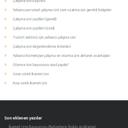
Çalışma izni başvuru
Yabancı personel çalışma izni süre uzatma için gerekli belgeler
Çalışma izni çeşitleri (genel)
Çalışma izni çeşitleri (özel)
Turizm sektörü için yabancı çalışma izni
Çalışma izni değerlendirme kriterleri
Yabancı hizmetçiye çalışma ve oturma izni almanın avantajları
Oturma izni başvurusu nasıl yapılır?
Uzun süreli ikamet izni
Kısa süreli ikamet izni
Son eklenen yazılar
İkamet İzni Başvurusu (Belgelere İlişkin Açıklama)