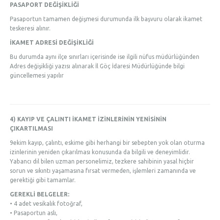
PASAPORT DEĞİŞİKLİĞİ
Pasaportun tamamen değişmesi durumunda ilk başvuru olarak ikamet
teskeresi alınır.
İKAMET ADRESİ DEĞİŞİKLİĞİ
Bu durumda aynı ilçe sınırları içerisinde ise ilgili nüfus müdürlüğünden
Adres değişikliği yazısı alınarak İl Göç İdaresi Müdürlüğünde bilgi
güncellemesi yapılır
4) KAYIP VE ÇALINTI İKAMET İZİNLERİNİN YENİSİNİN
ÇIKARTILMASI
9ekim kayıp, çalıntı, eskime gibi herhangi bir sebepten yok olan oturma
izinlerinin yeniden çıkarılması konusunda da bilgili ve deneyimlidir.
Yabancı dil bilen uzman personelimiz, tezkere sahibinin yasal hiçbir
sorun ve sıkıntı yaşamasına fırsat vermeden, işlemleri zamanında ve
gerektiği gibi tamamlar.
GEREKLİ BELGELER:
• 4 adet vesikalık fotoğraf,
• Pasaportun aslı,