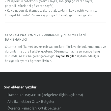
• Pasaportun fotokopisi (resimli sayfa, son girişi gösteren sayfa,
geçerlilik sürelerini gösteren sayfa),
• Kayıp nedeniyle ikamet tezkeresi alacakların kayıp ettiği yerin ilçe
Emniyet Müdürlüğü’nden Kayıp Eşya Tutanağı getirmesi gerekir.
5) FARKLI POZİSYON VE DURUMLAR İÇİN İKAMET İZNİ
DANIŞMANLIĞI
Oturma izni (ikamet tezkeresi) yabancıların Türkiye’de bulunma amaç ve
durumlarına göre farklılık gösterir. Oturma izni alma sürecinde hangi
durumda, ne tür belgeler gerektiğini
Faydalı Bilgiler
sayfamızda ilgili
başlığa tıklayarak öğrenebilirsiniz.
Son eklenen yazılar
İkamet İzni Başvurusu (Belgelere İlişkin Açıklama)
Aile İkamet İzni Ortak Belgeler
Öğrenci İkamet İzni Ortak Belgeler