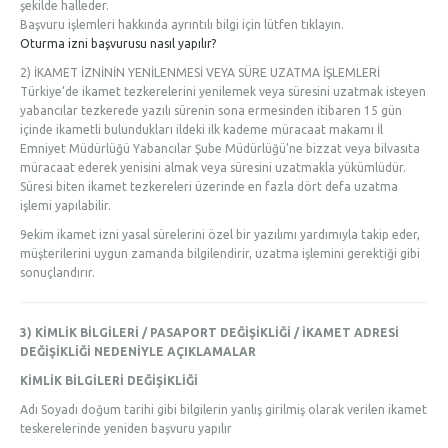
şekilde halleder.
Başvuru işlemleri hakkında ayrıntılı bilgi için lütfen tıklayın.
Oturma izni başvurusu nasıl yapılır?
2) İKAMET İZNİNİN YENİLENMESİ VEYA SÜRE UZATMA İŞLEMLERİ
Türkiye’de ikamet tezkerelerini yenilemek veya süresini uzatmak isteyen
yabancılar tezkerede yazılı sürenin sona ermesinden itibaren 15 gün
içinde ikametli bulundukları ildeki ilk kademe müracaat makamı İl
Emniyet Müdürlüğü Yabancılar Şube Müdürlüğü’ne bizzat veya bilvasıta
müracaat ederek yenisini almak veya süresini uzatmakla yükümlüdür.
Süresi biten ikamet tezkereleri üzerinde en fazla dört defa uzatma
işlemi yapılabilir.
9ekim ikamet izni yasal sürelerini özel bir yazılımı yardımıyla takip eder,
müşterilerini uygun zamanda bilgilendirir, uzatma işlemini gerektiği gibi
sonuçlandırır.
3) KİMLİK BİLGİLERİ / PASAPORT DEĞİŞİKLİĞİ / İKAMET ADRESİ
DEĞİŞİKLİĞİ NEDENİYLE AÇIKLAMALAR
KİMLİK BİLGİLERİ DEĞİŞİKLİĞİ
Adı Soyadı doğum tarihi gibi bilgilerin yanlış girilmiş olarak verilen ikamet
teskerelerinde yeniden başvuru yapılır