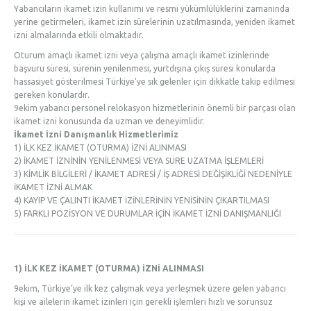
Yabancıların ikamet izin kullanımı ve resmi yükümlülüklerini zamanında
yerine getirmeleri, ikamet izin sürelerinin uzatılmasında, yeniden ikamet
izni almalarında etkili olmaktadır.
Oturum amaçlı ikamet izni veya çalışma amaçlı ikamet izinlerinde
başvuru süresi, sürenin yenilenmesi, yurtdışına çıkış süresi konularda
hassasiyet gösterilmesi Türkiye’ye sık gelenler için dikkatle takip edilmesi
gereken konulardır.
9ekim yabancı personel relokasyon hizmetlerinin önemli bir parçası olan
ikamet izni konusunda da uzman ve deneyimlidir.
İkamet İzni Danışmanlık Hizmetlerimiz
1) İLK KEZ İKAMET (OTURMA) İZNİ ALINMASI
2) İKAMET İZNİNİN YENİLENMESİ VEYA SÜRE UZATMA İŞLEMLERİ
3) KİMLİK BİLGİLERİ / İKAMET ADRESİ / İŞ ADRESİ DEĞİŞİKLİĞİ NEDENİYLE
İKAMET İZNİ ALMAK
4) KAYIP VE ÇALINTI İKAMET İZİNLERİNİN YENİSİNİN ÇIKARTILMASI
5) FARKLI POZİSYON VE DURUMLAR İÇİN İKAMET İZNİ DANIŞMANLIĞI
1) İLK KEZ İKAMET (OTURMA) İZNİ ALINMASI
9ekim, Türkiye’ye ilk kez çalışmak veya yerleşmek üzere gelen yabancı
kişi ve ailelerin ikamet izinleri için gerekli işlemleri hızlı ve sorunsuz