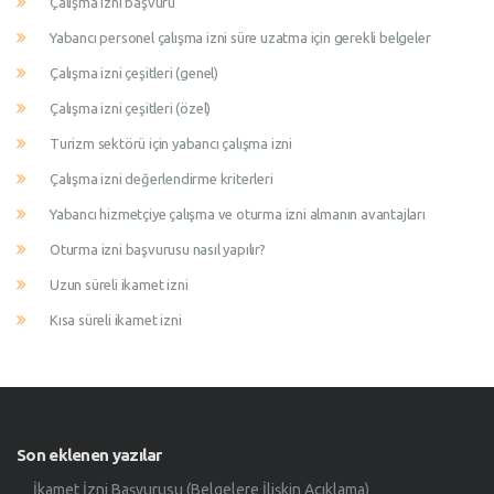
Çalışma izni başvuru
Yabancı personel çalışma izni süre uzatma için gerekli belgeler
Çalışma izni çeşitleri (genel)
Çalışma izni çeşitleri (özel)
Turizm sektörü için yabancı çalışma izni
Çalışma izni değerlendirme kriterleri
Yabancı hizmetçiye çalışma ve oturma izni almanın avantajları
Oturma izni başvurusu nasıl yapılır?
Uzun süreli ikamet izni
Kısa süreli ikamet izni
Son eklenen yazılar
İkamet İzni Başvurusu (Belgelere İlişkin Açıklama)