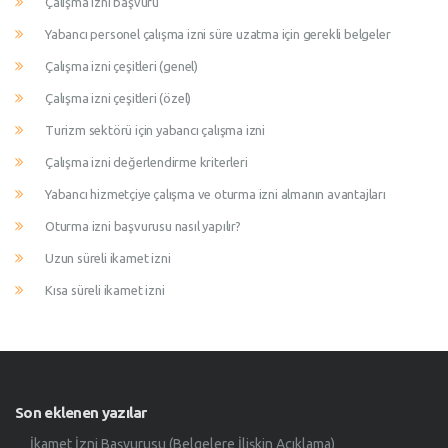
Çalışma izni başvuru
Yabancı personel çalışma izni süre uzatma için gerekli belgeler
Çalışma izni çeşitleri (genel)
Çalışma izni çeşitleri (özel)
Turizm sektörü için yabancı çalışma izni
Çalışma izni değerlendirme kriterleri
Yabancı hizmetçiye çalışma ve oturma izni almanın avantajları
Oturma izni başvurusu nasıl yapılır?
Uzun süreli ikamet izni
Kısa süreli ikamet izni
Son eklenen yazılar
İkamet İzni Başvurusu (Belgelere İlişkin Açıklama)