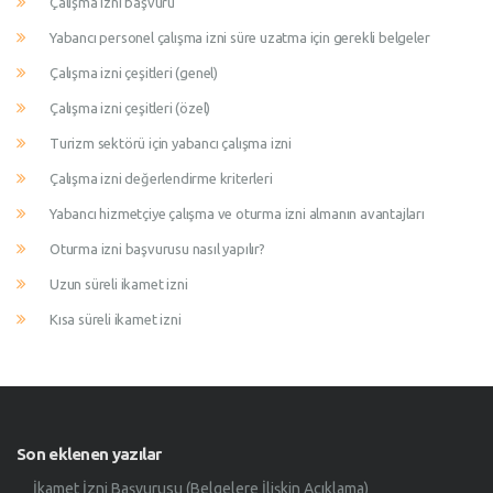
Çalışma izni başvuru
Yabancı personel çalışma izni süre uzatma için gerekli belgeler
Çalışma izni çeşitleri (genel)
Çalışma izni çeşitleri (özel)
Turizm sektörü için yabancı çalışma izni
Çalışma izni değerlendirme kriterleri
Yabancı hizmetçiye çalışma ve oturma izni almanın avantajları
Oturma izni başvurusu nasıl yapılır?
Uzun süreli ikamet izni
Kısa süreli ikamet izni
Son eklenen yazılar
İkamet İzni Başvurusu (Belgelere İlişkin Açıklama)