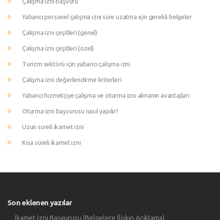
Çalışma izni başvuru
Yabancı personel çalışma izni süre uzatma için gerekli belgeler
Çalışma izni çeşitleri (genel)
Çalışma izni çeşitleri (özel)
Turizm sektörü için yabancı çalışma izni
Çalışma izni değerlendirme kriterleri
Yabancı hizmetçiye çalışma ve oturma izni almanın avantajları
Oturma izni başvurusu nasıl yapılır?
Uzun süreli ikamet izni
Kısa süreli ikamet izni
Son eklenen yazılar
İkamet İzni Başvurusu (Belgelere İlişkin Açıklama)