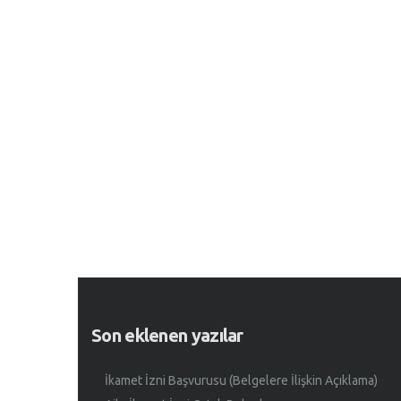
Son eklenen yazılar
İkamet İzni Başvurusu (Belgelere İlişkin Açıklama)