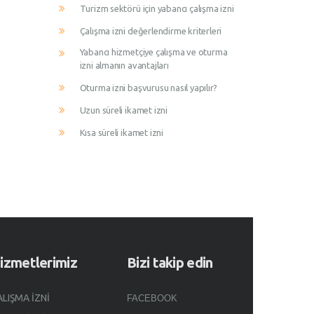
Turizm sektörü için yabancı çalışma izni
Çalışma izni değerlendirme kriterleri
Yabancı hizmetçiye çalışma ve oturma
izni almanın avantajları
Oturma izni başvurusu nasıl yapılır?
Uzun süreli ikamet izni
Kısa süreli ikamet izni
izmetlerimiz
Bizi takip edin
ALIŞMA İZNI
FACEBOOK