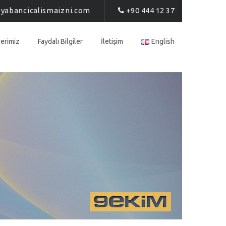
yabancicalismaizni.com
+90 444 12 37
erimiz
Faydalı Bilgiler
İletişim
English