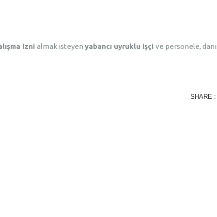
alışma izni
almak isteyen
yabancı uyruklu işçi
ve personele, dan
SHARE :