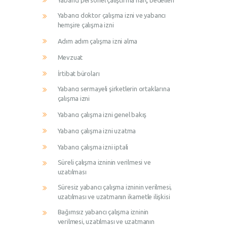
Yabancı personel çalıştırma harç bedelleri
Yabancı doktor çalışma izni ve yabancı
hemşire çalışma izni
Adım adım çalışma izni alma
Mevzuat
İrtibat büroları
Yabancı sermayeli şirketlerin ortaklarına
çalışma izni
Yabancı çalışma izni genel bakış
Yabancı çalışma izni uzatma
Yabancı çalışma izni iptali
Süreli çalışma izninin verilmesi ve
uzatılması
Süresiz yabancı çalışma izninin verilmesi,
uzatılması ve uzatmanın ikametle ilişkisi
Bağımsız yabancı çalışma izninin
verilmesi, uzatılması ve uzatmanın